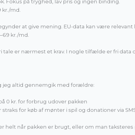
ok. Fokus på tryghed, lav pris og ingen binding.
9 kr./md.
begynder at give mening. EU-data kan være relevant hv
9–69 kr./md.
i tale er nærmest et krav. I nogle tilfælde er fri data
ng jeg altid gennemgik med forældre:
 på 0 kr. for forbrug udover pakken
 straks for køb af mønter i spil og donationer via SM
er helt når pakken er brugt, eller om man taksteres