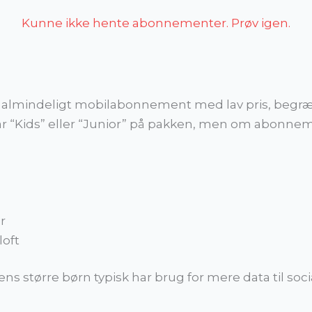
Kunne ikke hente abonnementer. Prøv igen.
t almindeligt mobilabonnement med lav pris, begræ
tår “Kids” eller “Junior” på pakken, men om abonneme
r
loft
mens større børn typisk har brug for mere data til so