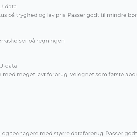
EU-data
 på tryghed og lav pris. Passer godt til mindre bø
erraskelser på regningen
EU-data
rn med meget lavt forbrug. Velegnet som første abo
n og teenagere med større dataforbrug. Passer godt