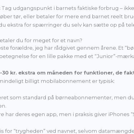
:
Tag udgangspunkt i barnets faktiske forbrug – ikke ba
løber tør, eller betaler for mere end barnet reelt b
r du ekstra for spærringer du selv kan sætte op på te
aler du for meget for et navn?
leste forældre, jeg har rådgivet gennem årene. Et “b
-betegnelse for en lille pakke med et “Junior”-mærka
-30 kr. ekstra om måneden for funktioner, de fakt
ndeligt billigt mobilabonnement er typisk:
veret som standard på børneabonnementer, men du k
en.
 har deres egen app, men i praksis giver iPhones “S
pris for “trygheden” ved navnet, selvom datamæng