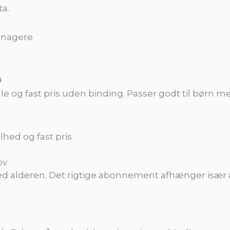
a.
eenagere
a
e og fast pris uden binding. Passer godt til børn 
lhed og fast pris
ov
d alderen. Det rigtige abonnement afhænger især 