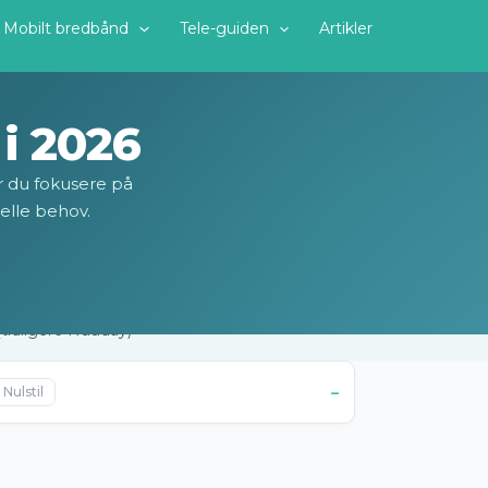
Mobilt bredbånd
Tele-guiden
Artikler
i 2026
r du fokusere på
elle behov.
(tidligere Nuuday)
–
 Nulstil