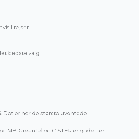
is I rejser.
 det bedste valg.
S. Det er her de største uventede
 pr. MB. Greentel og OiSTER er gode her