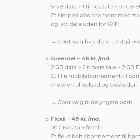
5 GB data + 1 times tale + 0.1 GB 
Et simpelt abonnement med fokus
og lidt data uden for WiFi.
→ Godt valg hvis du vil undgå ov
Greentel – 48 kr./md.
2 GB data + 2 timers tale + 2 GB 
Et lille mobilabonnement til bø
mobilen til opkald og beskeder.
→ Godt valg til de yngste børn
Flexii – 49 kr./md.
20 GB data + fri tale
Et fleksibelt abonnement til bør