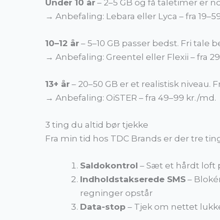
Under 10 år
– 2–5 GB og få taletimer er n
→ Anbefaling: Lebara eller Lyca – fra 19–5
10–12 år
– 5–10 GB passer bedst. Fri tale 
→ Anbefaling: Greentel eller Flexii – fra 2
13+ år
– 20–50 GB er et realistisk niveau. Fr
→ Anbefaling: OiSTER – fra 49–99 kr./md.
3 ting du altid bør tjekke
Fra min tid hos TDC Brands er der tre ti
Saldokontrol
– Sæt et hårdt loft
Indholdstakserede SMS
– Blokér
regninger opstår
Data-stop
– Tjek om nettet lukk