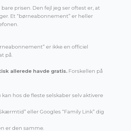
re prisen. Den fejl jeg ser oftest er, at
ruger. Et “børneabonnement” er heller
lefonen.
ørneabonnement” er ikke en officiel
t på.
isk allerede havde gratis.
Forskellen på
an hos de fleste selskaber selv aktivere
kærmtid” eller Googles “Family Link” dig
den er den samme.