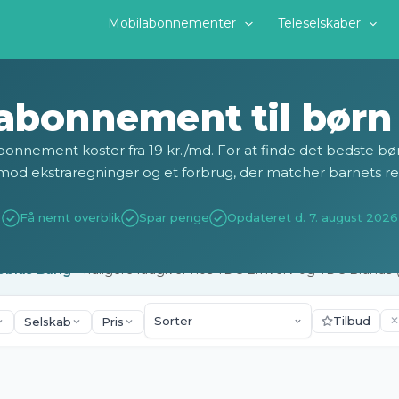
Mobilabonnementer
Teleselskaber
abonnement til børn 
onnement koster fra 19 kr./md. For at finde det bedste bø
mod ekstraregninger og et forbrug, der matcher barnets re
Få nemt overblik
Spar penge
Opdateret d. 7. august 2026
obias Bang
· Tidligere rådgiver hos TDC Erhverv og TDC Brands 
Tilbud
✕
Selskab
Pris