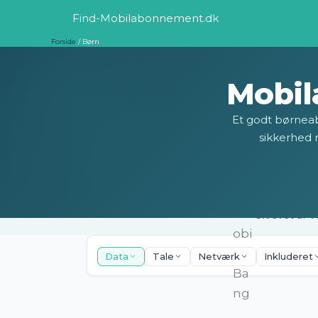
Gå
Find-Mobilabonnement.dk
til
Forside
Børn
indholdet
Mobil
Et godt børneab
sikkerhed 
Skrevet af
T
Data
Tale
Netværk
Inkluderet