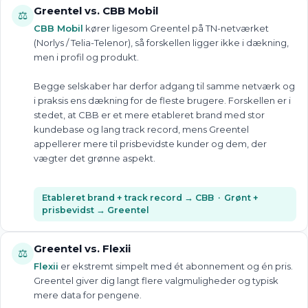
Greentel vs. CBB Mobil
⚖️
CBB Mobil
kører ligesom Greentel på TN-netværket
(Norlys / Telia-Telenor), så forskellen ligger ikke i dækning,
men i profil og produkt.
Begge selskaber har derfor adgang til samme netværk og
i praksis ens dækning for de fleste brugere. Forskellen er i
stedet, at CBB er et mere etableret brand med stor
kundebase og lang track record, mens Greentel
appellerer mere til prisbevidste kunder og dem, der
vægter det grønne aspekt.
Etableret brand + track record → CBB · Grønt +
prisbevidst → Greentel
Greentel vs. Flexii
⚖️
Flexii
er ekstremt simpelt med ét abonnement og én pris.
Greentel giver dig langt flere valgmuligheder og typisk
mere data for pengene.