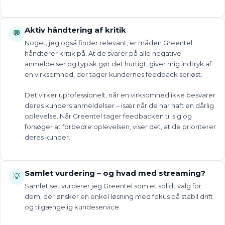
Aktiv håndtering af kritik
💬
Noget, jeg også finder relevant, er måden Greentel
håndterer kritik på. At de svarer på alle negative
anmeldelser og typisk gør det hurtigt, giver mig indtryk af
en virksomhed, der tager kundernes feedback seriøst.
Det virker uprofessionelt, når en virksomhed ikke besvarer
deres kunders anmeldelser – især når de har haft en dårlig
oplevelse. Når Greentel tager feedbacken til sig og
forsøger at forbedre oplevelsen, viser det, at de prioriterer
deres kunder.
Samlet vurdering – og hvad med streaming?
💡
Samlet set vurderer jeg Greentel som et solidt valg for
dem, der ønsker en enkel løsning med fokus på stabil drift
og tilgængelig kundeservice.