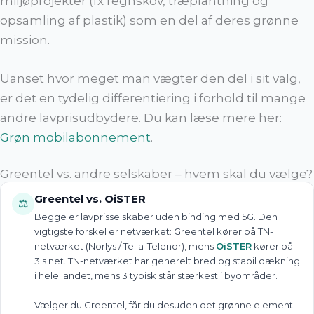
miljøprojekter (fx regnskov, træplantning og
opsamling af plastik) som en del af deres grønne
mission.
Uanset hvor meget man vægter den del i sit valg,
er det en tydelig differentiering i forhold til mange
andre lavprisudbydere. Du kan læse mere her:
Grøn mobilabonnement
.
Greentel vs. andre selskaber – hvem skal du vælge?
Greentel vs. OiSTER
⚖️
Begge er lavprisselskaber uden binding med 5G. Den
vigtigste forskel er netværket: Greentel kører på TN-
netværket (Norlys / Telia-Telenor), mens
OiSTER
kører på
3's net. TN-netværket har generelt bred og stabil dækning
i hele landet, mens 3 typisk står stærkest i byområder.
Vælger du Greentel, får du desuden det grønne element