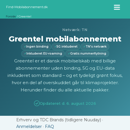
Gå
Find-Mobilabonnement.dk
til
Forside
Greentel
indholdet
Netværk: TN
Greentel mobilabonnement
✓
Ingen binding
✓
5G inkluderet
✓
TN's netværk
✓
Inkluderet EU-roaming
✓
Gratis nummerflytning
Greentel er et dansk mobilselskab med billige
abonnementer uden binding, 5G og EU-data
inkluderet som standard – og et tydeligt grønt fokus,
hvor en del af overskuddet går til klimaprojekter.
Herunder finder du alle aktuelle pakker.
Opdateret d. 6. august 2026
Skrevet af
Tobias Bang
· Tidligere rådgiver hos TDC
Erhverv og TDC Brands (tidligere Nuuday) ·
Anmeldelser
·
FAQ