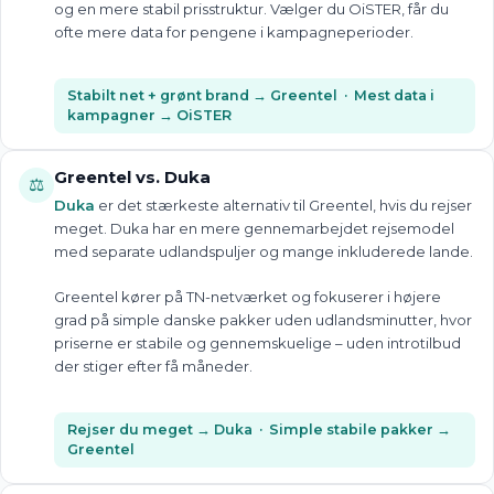
og en mere stabil prisstruktur. Vælger du OiSTER, får du
ofte mere data for pengene i kampagneperioder.
Stabilt net + grønt brand → Greentel · Mest data i
kampagner → OiSTER
Greentel vs. Duka
⚖️
Duka
er det stærkeste alternativ til Greentel, hvis du rejser
meget. Duka har en mere gennemarbejdet rejsemodel
med separate udlandspuljer og mange inkluderede lande.
Greentel kører på TN-netværket og fokuserer i højere
grad på simple danske pakker uden udlandsminutter, hvor
priserne er stabile og gennemskuelige – uden introtilbud
der stiger efter få måneder.
Rejser du meget → Duka · Simple stabile pakker →
Greentel