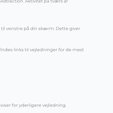
dtraction. Aktivitet på tværs af
til venstre på din skærm. Dette giver
ndes links til vejledninger for de mest
wser for yderligere vejledning.