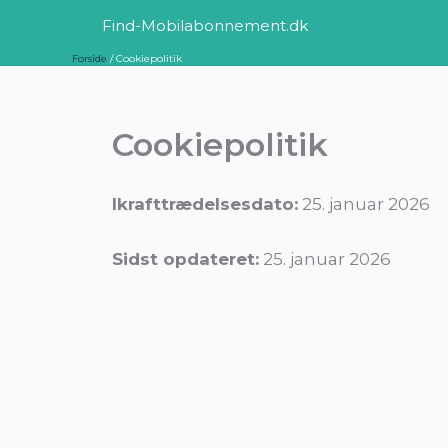
Gå
Find-Mobilabonnement.dk
til
Forside
Cookiepolitik
indholdet
Cookiepolitik
Ikrafttrædelsesdato:
25. januar 2026
Sidst opdateret:
25. januar 2026