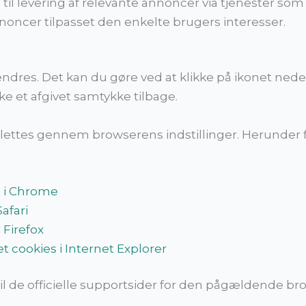
il levering af relevante annoncer via tjenester som A
noncer tilpasset den enkelte brugers interesser.
ndres. Det kan du gøre ved at klikke på ikonet nede 
ke et afgivet samtykke tilbage.
lettes gennem browserens indstillinger. Herunder fi
s i Chrome
afari
 Firefox
t cookies i Internet Explorer
l de officielle supportsider for den pågældende bro