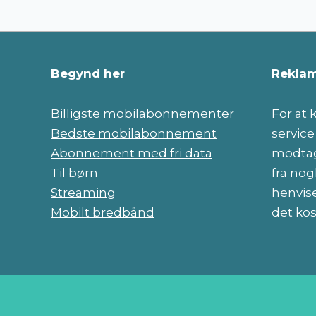
Begynd her
Reklam
Billigste mobilabonnementer
For at
Bedste mobilabonnement
servic
Abonnement med fri data
modtag
Til børn
fra nog
Streaming
henvise
Mobilt bredbånd
det kos