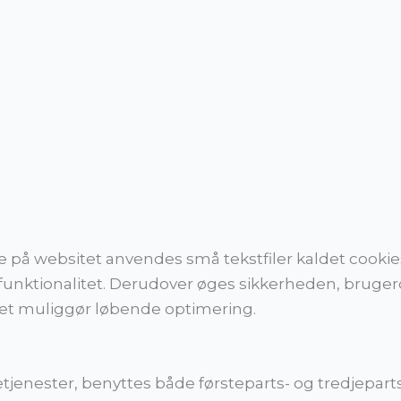
se på websitet anvendes små tekstfiler kaldet coo
t funktionalitet. Derudover øges sikkerheden, bruge
lket muliggør løbende optimering.
netjenester, benyttes både førsteparts- og tredjepart