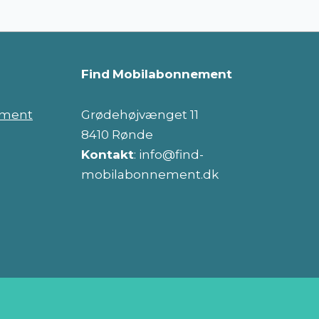
Find
Mobilabonnement
ement
Grødehøjvænget 11
8410 Rønde
Kontakt
: info@find-
mobilabonnement.dk