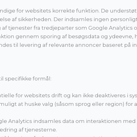
ndige for websitets korrekte funktion. De unders
lse af sikkerheden. Der indsamles ingen personligt i
af tjenester fra tredjeparter som Google Analytics o
eraktion gennem sporing af besøgsdata og ydeevne, h
des til levering af relevante annoncer baseret på int
il specifikke formål:
tielle for websitets drift og kan ikke deaktiveres i s
muligt at huske valg (såsom sprog eller region) for 
le Analytics indsamles data om interaktionen med w
dring af tjenesterne.