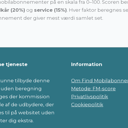
bilabonnementer på en skala fra 0–100. Scoren bere
ilkår (20%)
og
service (15%)
. Hver faktor beregnes 
onnement der giver mest værdi samlet set.
e tjeneste
Information
 kunne tilbyde denne
Om Find Mobilabonn
e uden beregning
Metode: FM-score
es der kommission
Privatlivspolitik
le af de udbydere, der
Cookiepolitik
s til på websitet uden
ter dig ekstra.