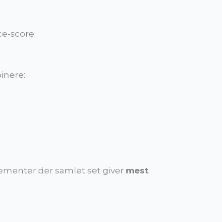
e-score.
inere:
ementer der samlet set giver
mest