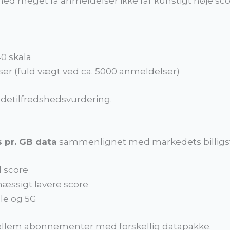
med meget få anmeldelser ikke får kunstigt høje sco
40 skala
er (fuld vægt ved ca. 5000 anmeldelser)
ndetilfredshedsvurdering.
s pr. GB data
sammenlignet med markedets billig
l score
æssigt lavere score
ale og 5G
mellem abonnementer med forskellig datapakke.