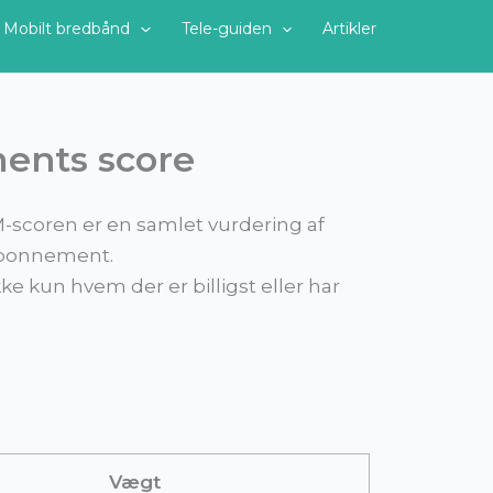
Mobilt bredbånd
Tele-guiden
Artikler
ents score
M-scoren er en samlet vurdering af
 abonnement.
ikke kun hvem der er billigst eller har
Vægt