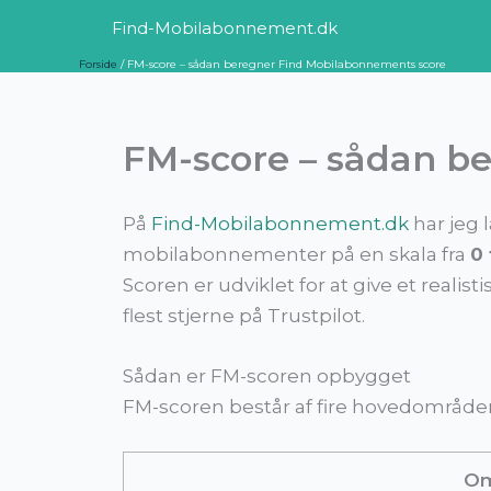
Gå
Find-Mobilabonnement.dk
til
Forside
FM-score – sådan beregner Find Mobilabonnements score
indholdet
FM-score – sådan b
På
Find-Mobilabonnement.dk
har jeg 
mobilabonnementer på en skala fra
0 
Scoren er udviklet for at give et realist
flest stjerne på Trustpilot.
Sådan er FM-scoren opbygget
FM-scoren består af fire hovedområder
Om