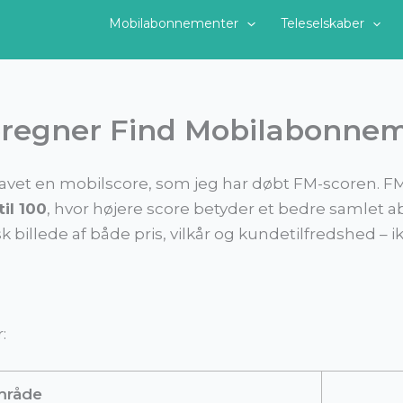
Mobilabonnementer
Teleselskaber
eregner Find Mobilabonnem
lavet en mobilscore, som jeg har døbt FM-scoren. F
til 100
, hvor højere score betyder et bedre samlet
isk billede af både pris, vilkår og kundetilfredshed – 
:
råde