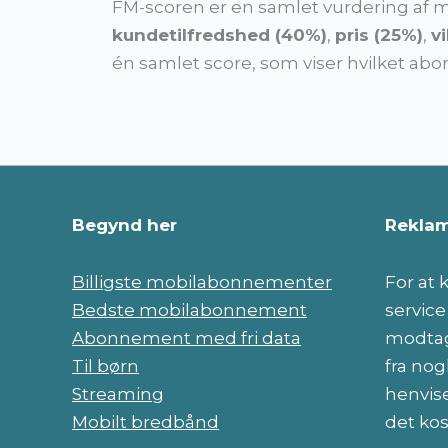
FM-scoren er en samlet vurdering af mo
kundetilfredshed (40%)
,
pris (25%)
,
v
én samlet score, som viser hvilket ab
Begynd her
Reklam
Billigste mobilabonnementer
For at
Bedste mobilabonnement
servic
Abonnement med fri data
modtag
Til børn
fra nog
Streaming
henvise
Mobilt bredbånd
det kos