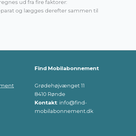
gnes ud fra fire faktorer:
separat og lægges derefter sammen til
Find
Mobilabonnement
ement
Grødehøjvænget 11
8410 Rønde
Kontakt
: info@find-
mobilabonnement.dk