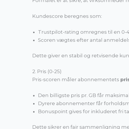
Formålet er at sikre, at virksomheder 
Kundescore beregnes som:
Trustpilot-rating omregnes til en 0-
Scoren vægtes efter antal anmeldels
Dette giver en stabil og retvisende ku
2. Pris (0-25)
Pris-scoren måler abonnementets
pri
Den billigste pris pr. GB får maksima
Dyrere abonnementer får forholdsm
Bonuspoint gives for inkluderet fri t
Dette sikrer en fair sammenligning 