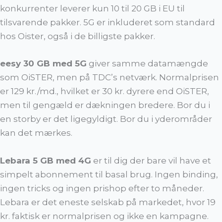
konkurrenter leverer kun 10 til 20 GB i EU til
tilsvarende pakker. 5G er inkluderet som standard
hos Oister, også i de billigste pakker.
eesy 30 GB med 5G
giver samme datamængde
som OiSTER, men på TDC’s netværk. Normalprisen
er 129 kr./md., hvilket er 30 kr. dyrere end OiSTER,
men til gengæld er dækningen bredere. Bor du i
en storby er det ligegyldigt. Bor du i yderområder
kan det mærkes.
Lebara 5 GB med 4G
er til dig der bare vil have et
simpelt abonnement til basal brug. Ingen binding,
ingen tricks og ingen prishop efter to måneder.
Lebara er det eneste selskab på markedet, hvor 19
kr. faktisk er normalprisen og ikke en kampagne.