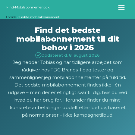
Gå
Find-Mobilabonnement.dk
til
Forside
Bedste mobilabonnement
indholdet
Find det bedste
mobilabonnement til dit
behov i 2026
Opdateret d. 8. august 2026
Jeg hedder Tobias og har tidligere arbejdet som
rådgiver hos TDC Brands. I dag tester og
sammenligner jeg mobilabonnementer på fuld tid.
Det bedste mobilabonnement findes ikke i én
udgave – men der er et rigtigt svar til dig, hvis du ved
hvad du har brug for. Herunder finder du mine
konkrete anbefalinger opdelt efter behov, baseret
på normalpriser – ikke kampagnetilbud.
Skrevet af
Tobias Bang
· Tidligere rådgiver hos TDC Erhverv og TDC