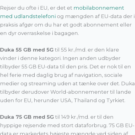
Rejser du ofte i EU, er det et
mobilabonnement
med udlandstelefoni
og mængden af EU-data der i
praksis afgør om du har et godt abonnement eller
en dyr overraskelse i bagagen.
Duka 55 GB med 5G
til 55 kr./md. er den klare
vinder i denne kategori. Ingen anden udbyder
tilbyder 55 GB EU-data til den pris. Det er nok til en
hel ferie med daglig brug af navigation, sociale
medier og streaming uden at tænke over det. Duka
tilbyder derudover World-abonnementer til lande
uden for EU, herunder USA, Thailand og Tyrkiet.
Duka 75 GB med 5G
til 149 kr./md. er til den
hyppige rejsende med stort dataforbrug. 75 GB EU-
data er markedets højeste mængde ved siden af