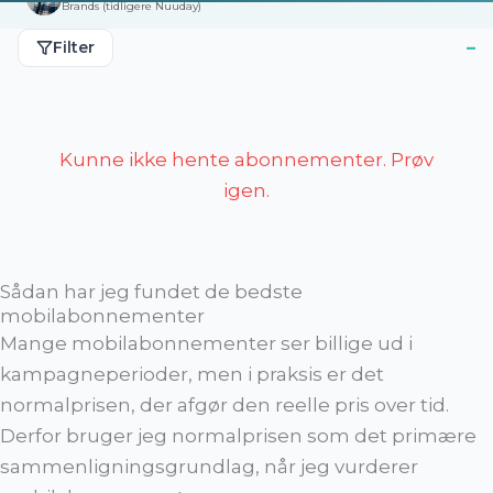
Brands (tidligere Nuuday)
–
Filter
Kunne ikke hente abonnementer. Prøv
igen.
Nulstil
Filtrering
✕
filter
Data
Sådan har jeg fundet de bedste
mobilabonnementer
Tale
Mange mobilabonnementer ser billige ud i
kampagneperioder, men i praksis er det
Netværk
normalprisen, der afgør den reelle pris over tid.
Derfor bruger jeg normalprisen som det primære
sammenligningsgrundlag, når jeg vurderer
Inkluderet