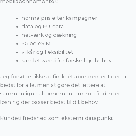
mobilabonnementer.:
Vis
Tilbud
kun
normalpris efter kampagner
tilbud
data og EU-data
netværk og dækning
Selskab
5G og eSIM
vilkår og fleksibilitet
Pris
samlet værdi for forskellige behov
Sortering
Jeg forsøger ikke at finde ét abonnement der er
bedst for alle, men at gøre det lettere at
sammenligne abonnementerne og finde den
løsning der passer bedst til dit behov.
Kundetilfredshed som eksternt datapunkt