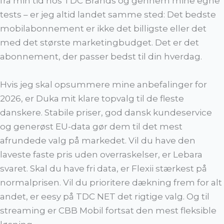
fra min tid hos TDC Brands og gennem mine egne
tests – er jeg altid landet samme sted: Det bedste
mobilabonnement er ikke det billigste eller det
med det største marketingbudget. Det er det
abonnement, der passer bedst til din hverdag.
Hvis jeg skal opsummere mine anbefalinger for
2026, er Duka mit klare topvalg til de fleste
danskere. Stabile priser, god dansk kundeservice
og generøst EU-data gør dem til det mest
afrundede valg på markedet. Vil du have den
laveste faste pris uden overraskelser, er Lebara
svaret. Skal du have fri data, er Flexii stærkest på
normalprisen. Vil du prioritere dækning frem for alt
andet, er eesy på TDC NET det rigtige valg. Og til
streaming er CBB Mobil fortsat den mest fleksible