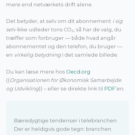
mere end netværkets drift alene.
Det betyder, at selv om dit abonnement
i sig
selv
ikke udleder tons CO₂, så har de valg, du
træffer som forbruger — både hvad angår
abonnementet og den telefon, du bruger —
en
virkelig betydning
i det samlede billede.
Du kan læse mere hos
Oecd.org
((
Organisationen for Økonomisk Samarbejde
og Udvikling
)) – eller se direkte link til
PDF
‘en.
Bæredygtige tendenser i telebranchen
Der er heldigvis gode tegn: branchen