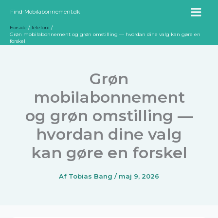
Gå
Find-Mobilabonnement.dk
til
Forside
Telefoni
indholdet
Grøn mobilabonnement og grøn omstilling — hvordan dine valg kan gøre en
forskel
Grøn
mobilabonnement
og grøn omstilling —
hvordan dine valg
kan gøre en forskel
Af
Tobias Bang
/
maj 9, 2026