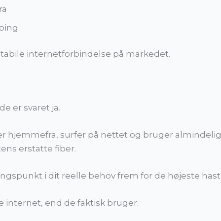
ra
 ping
tabile internetforbindelse på markedet.
 er svaret ja.
r hjemmefra, surfer på nettet og bruger almindelige
ns erstatte fiber.
gangspunkt i dit reelle behov frem for de højeste has
 internet, end de faktisk bruger.