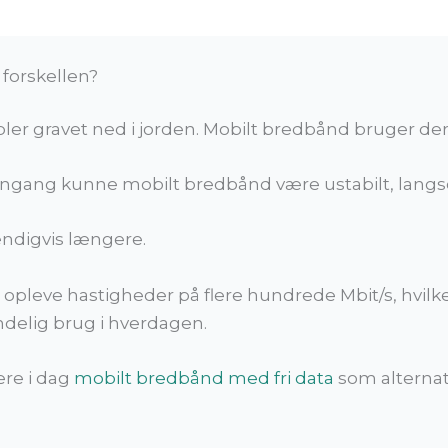
 forskellen?
ler gravet ned i jorden. Mobilt bredbånd bruger der
engang kunne mobilt bredbånd være ustabilt, langso
endigvis længere.
pleve hastigheder på flere hundrede Mbit/s, hvilke
elig brug i hverdagen.
ere i dag
mobilt bredbånd med fri data
som alternativ