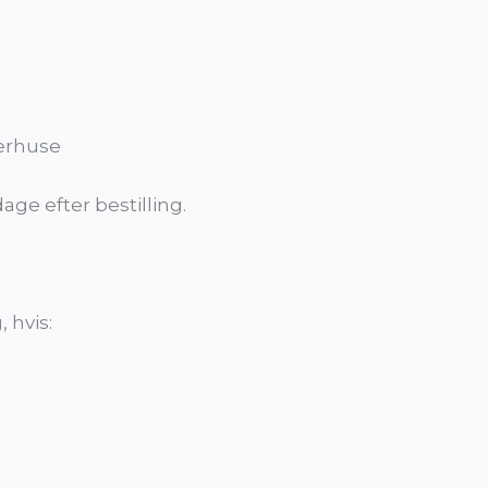
merhuse
age efter bestilling.
 hvis: