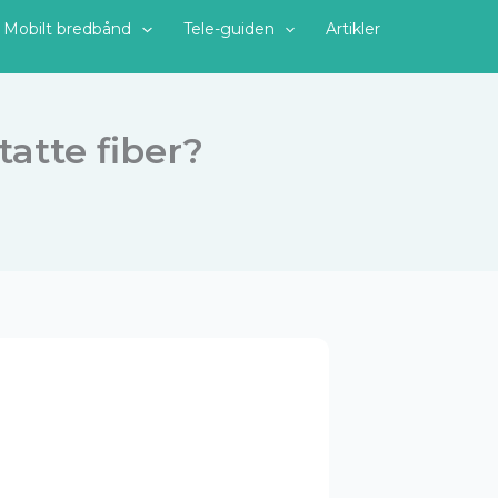
Mobilt bredbånd
Tele-guiden
Artikler
atte fiber?