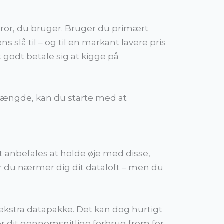
ror, du bruger. Bruger du primært
 slå til – og til en markant lavere pris
godt betale sig at kigge på
mængde, kan du starte med at
 anbefales at holde øje med disse,
år du nærmer dig dit dataloft – men du
 ekstra datapakke. Det kan dog hurtigt
r dit gennemsnitlige forbrug frem for