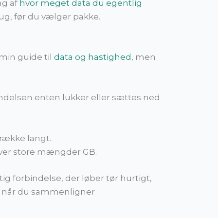
ng af
hvor meget data du egentlig
rug, før du vælger pakke.
min guide til
data og hastighed
, men
indelsen enten lukker eller sættes ned
 række langt.
æver store mængder GB.
orbindelse, der løber tør hurtigt,
d, når du sammenligner