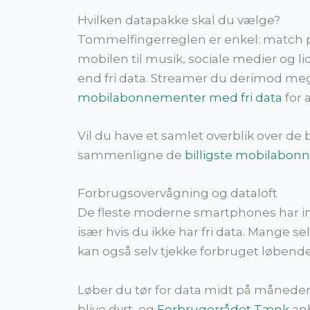
Hvilken datapakke skal du vælge?
Tommelfingerreglen er enkel: match p
mobilen til musik, sociale medier og lid
end fri data. Streamer du derimod meg
mobilabonnementer med fri data
for 
Vil du have et samlet overblik over 
sammenligne de
billigste mobilabon
Forbrugsovervågning og dataloft
De fleste moderne smartphones har ind
især hvis du ikke har fri data. Mange 
kan også selv tjekke forbruget løbende
Løber du tør for data midt på måneden,
blive dyrt, og
Forbrugerrådet Tænk
anb