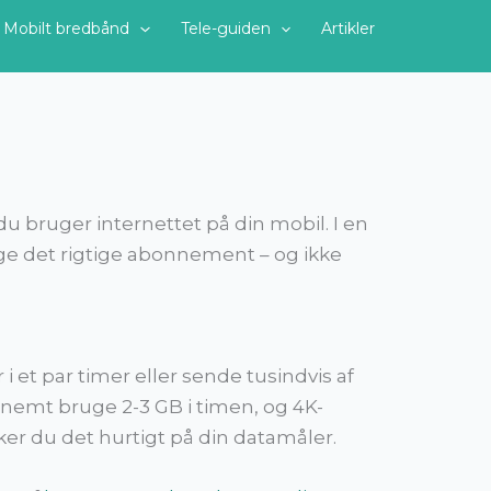
Mobilt bredbånd
Tele-guiden
Artikler
 bruger internettet på din mobil. I en
ælge det rigtige abonnement – og ikke
 i et par timer eller sende tusindvis af
n nemt bruge 2-3 GB i timen, og 4K-
r du det hurtigt på din datamåler.