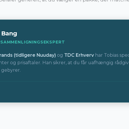
s Bang
 SAMMENLIGNINGSEKSPERT
ands (tidligere Nuuday)
og
TDC Erhverv
har Tobias spec
 og prisaftaler. Han sikrer, at du får uafhængig rådgiv
 gebyrer.