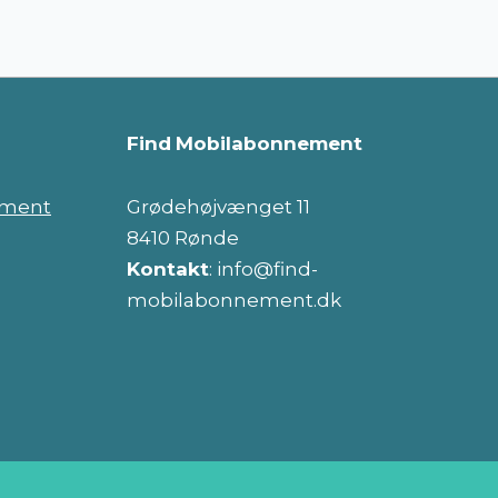
Find
Mobilabonnement
ement
Grødehøjvænget 11
8410 Rønde
Kontakt
: info@find-
mobilabonnement.dk