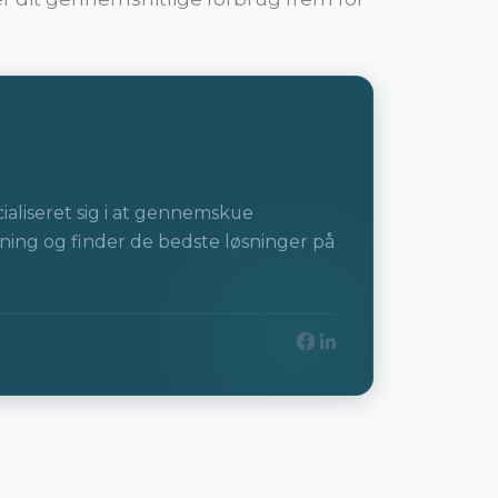
ialiseret sig i at gennemskue
ning og finder de bedste løsninger på