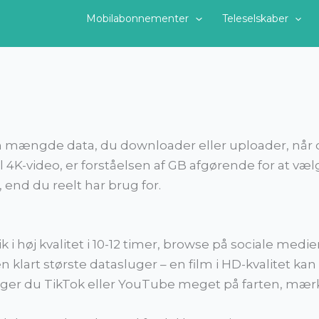
Mobilabonnementer
Teleselskaber
mængde data, du downloader eller uploader, når du
til 4K-video, er forståelsen af GB afgørende for at v
 end du reelt har brug for.
 i høj kvalitet i 10-12 timer, browse på sociale medier
 klart største datasluger – en film i HD-kvalitet ka
er du TikTok eller YouTube meget på farten, mærke