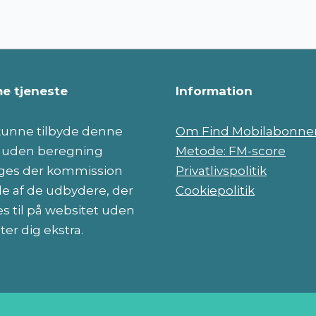
e tjeneste
Information
 kunne tilbyde denne
Om Find Mobilabonn
e uden beregning
Metode: FM-score
es der kommission
Privatlivspolitik
le af de udbydere, der
Cookiepolitik
s til på websitet uden
ter dig ekstra.