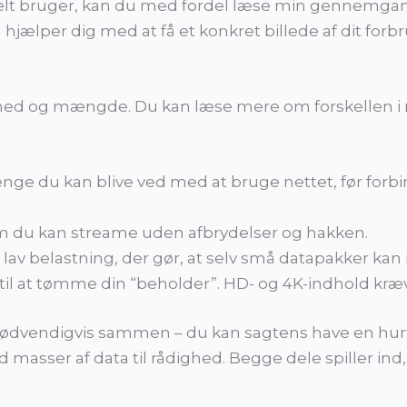
reelt bruger, kan du med fordel læse min gennemga
 hjælper dig med at få et konkret billede af dit forb
ghed og mængde. Du kan læse mere om forskellen i 
ænge du kan blive ved med at bruge nettet, før forb
om du kan streame uden afbrydelser og hakken.
lav belastning, der gør, at selv små datapakker kan
 til at tømme din “beholder”. HD- og 4K-indhold kr
endigvis sammen – du kan sagtens have en hurtig f
masser af data til rådighed. Begge dele spiller in