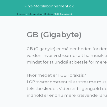
Gå
Find-Mobilabonnement.dk
til
Forside
Tele-guiden
Ordbog
GB (Gigabyte)
indholdet
GB (Gigabyte)
GB (Gigabyte) er måleenheden for den 
verden, hvor vi streamer alt fra musik 
mindst for at undgå at betale for mere,
Hvor meget er 1 GB i praksis?
1 GB svarer omtrent til at streame musik
tekstbeskeder. Video er til gengæld den
indhold er endnu mere krævende. Brug