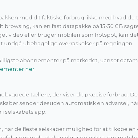
akken med dit faktiske forbrug, ikke med hvad du t
t browsing, kan en fast datapakke på 15-30 GB sagtens
et video eller bruger mobilen som hotspot, kan det 
at undgå ubehagelige overraskelser på regningen.
de billigste abonnementer på markedet, uanset data
nementer her
.
byggede tællere, der viser dit præcise forbrug. Det
selskaber sender desuden automatisk en advarsel, n
 i selskabets app.
 har de fleste selskaber mulighed for at tilkøbe en
efaler generelt, at du vælger en pakke, der matche