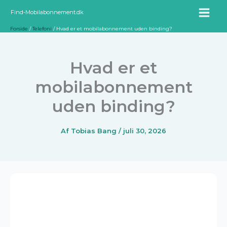
Gå
Find-Mobilabonnement.dk
til
Forside
Telefoni
Hvad er et mobilabonnement uden binding?
indholdet
Hvad er et
mobilabonnement
uden binding?
Af
Tobias Bang
/
juli 30, 2026